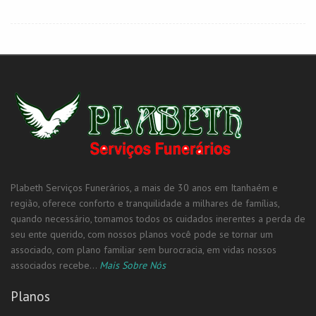
Plabeth Serviços Funerários, a mais de 30 anos em Itanhaém e
região, oferece conforto e tranquilidade a milhares de famílias,
quando necessário, tomamos todos os cuidados inerentes a perda de
seu ente querido, com nossos planos você pode se tornar um
associado, com plano familiar sem burocracia, em vidas nossos
associados recebe...
Mais Sobre Nós
Planos