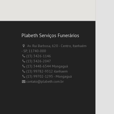
Plabeth Serviços Funerários
Av. Rui Barbosa, 620 - Centro, Itanhaém
- SP, 11740-000
(13) 3426-1146
(13) 3426-2047
(13) 3448-6544 Mongaguá
(13) 99782-9312 itanhaem
(13) 99702-1295 - Mongaguá
contato@plabeth.com.br