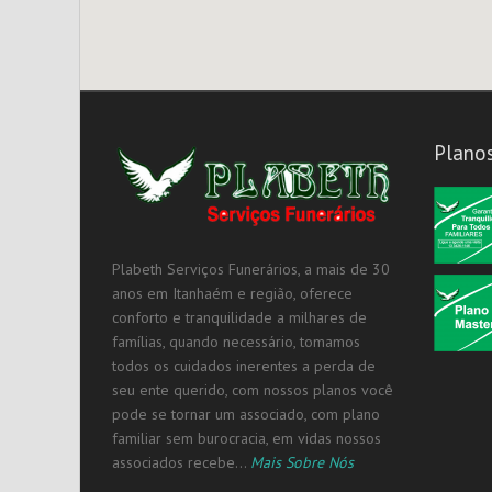
Plano
Plabeth Serviços Funerários, a mais de 30
anos em Itanhaém e região, oferece
conforto e tranquilidade a milhares de
famílias, quando necessário, tomamos
todos os cuidados inerentes a perda de
seu ente querido, com nossos planos você
pode se tornar um associado, com plano
familiar sem burocracia, em vidas nossos
associados recebe...
Mais Sobre Nós